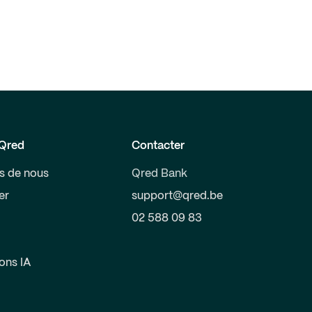
Qred
Contacter
s de nous
Qred Bank
er
support@qred.be
02 588 09 83
ions IA