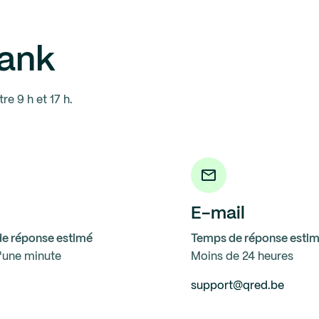
Bank
e 9 h et 17 h.
E-mail
e réponse estimé
Temps de réponse esti
'une minute
Moins de 24 heures
support@qred.be